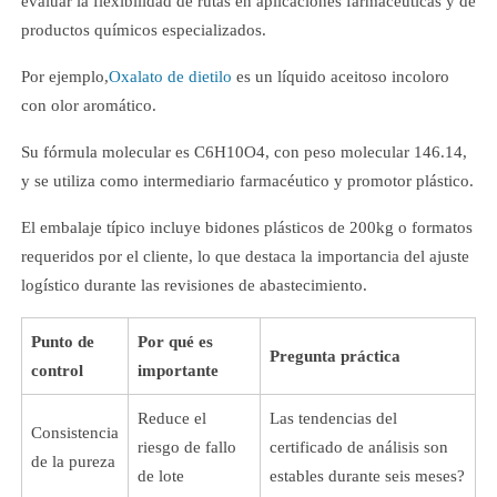
evaluar la flexibilidad de rutas en aplicaciones farmacéuticas y de
productos químicos especializados.
Por ejemplo,
Oxalato de dietilo
es un líquido aceitoso incoloro
con olor aromático.
Su fórmula molecular es C6H10O4, con peso molecular 146.14,
y se utiliza como intermediario farmacéutico y promotor plástico.
El embalaje típico incluye bidones plásticos de 200kg o formatos
requeridos por el cliente, lo que destaca la importancia del ajuste
logístico durante las revisiones de abastecimiento.
Punto de
Por qué es
Pregunta práctica
control
importante
Reduce el
Las tendencias del
Consistencia
riesgo de fallo
certificado de análisis son
de la pureza
de lote
estables durante seis meses?