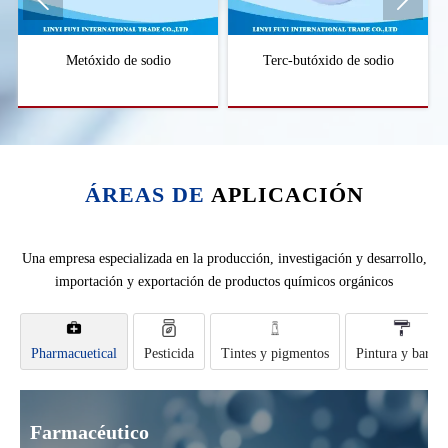


Metóxido de sodio
Terc-butóxido de sodio
ÁREAS DE
APLICACIÓN
Una empresa especializada en la producción, investigación y desarrollo,
importación y exportación de productos químicos orgánicos
Pharmacuetical
Pesticida
Tintes y pigmentos
Pintura y barniz
Farmacéutico
Pesticidas
Tintes&Pigmentos
Pinturas&Barnices
Fragancias&Sabores
Plástico