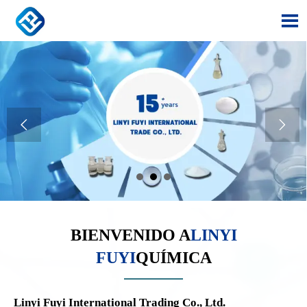



BIENVENIDO A
LINYI
FUYI
QUÍMICA
Linyi Fuyi International Trading Co., Ltd.