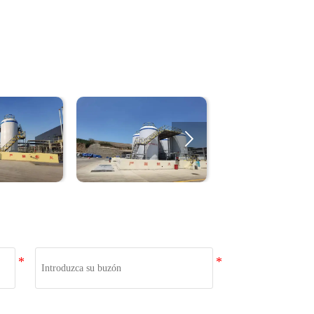

Buzón