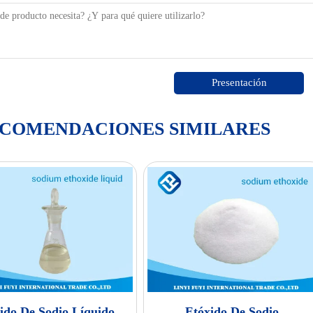
Presentación
COMENDACIONES SIMILARES
ido De Sodio Líquido
Etóxido De Sodio