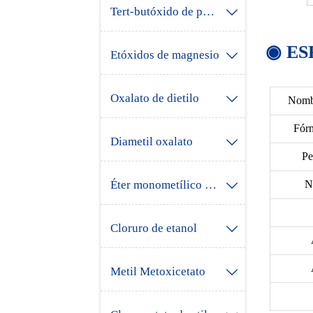
Tert-butóxido de potasio

◉ ES
Etóxidos de magnesio

Oxalato de dietilo

Nombr
Fór
Diametil oxalato

Pe
Éter monometílico de etilenglicol
N

Cloruro de etanol

Metil Metoxicetato
