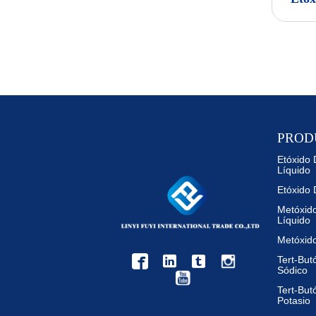
PROD
Etóxido 
Líquido
Etóxido 
Metóxid
Líquido
Metóxid



Tert-But
Sódico
Tert-But
Potasio