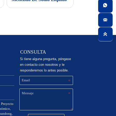



CONSULTA
Si tiene alguna pregunta, póngase
en contacto con nosotros y le
responderemos lo antes posible.
2
l Proyecto
nómico,
Shandong,