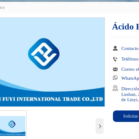
ico
Ácido 

Contact

Teléfon

Correo e

WhatsAp

Direcció
Lushan, 
de Linyi
Solicita
›