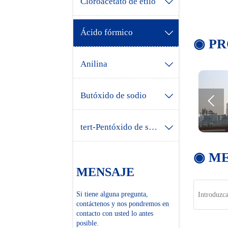
Cloroacetato de etilo

Ácido fórmico

◉ P
Anilina

Butóxido de sodio


tert-Pentóxido de sodio

◉ M
MENSAJE
Nombre
Si tiene alguna pregunta,
contáctenos y nos pondremos en
contacto con usted lo antes
posible.
Deje un men