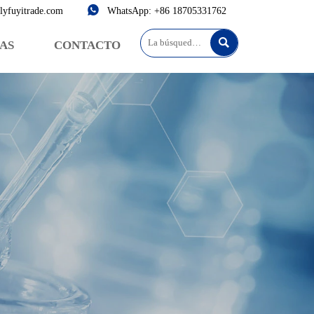

lyfuyitrade.com
WhatsApp: +86 18705331762

AS
CONTACTO