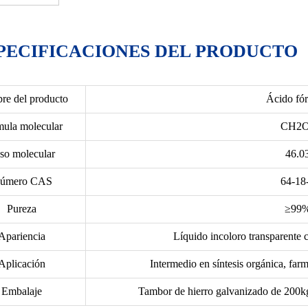
PECIFICACIONES DEL PRODUCTO
e del producto
Ácido fó
mula molecular
CH2
so molecular
46.0
úmero CAS
64-18
Pureza
≥99
Apariencia
Líquido incoloro transparente c
Aplicación
Intermedio en síntesis orgánica, farm
Embalaje
Tambor de hierro galvanizado de 200kg