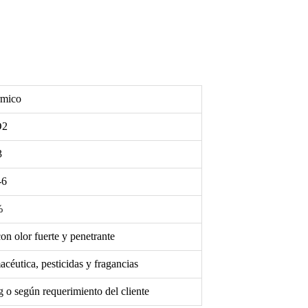
rmico
O2
3
-6
%
on olor fuerte y penetrante
acéutica, pesticidas y fragancias
 o según requerimiento del cliente