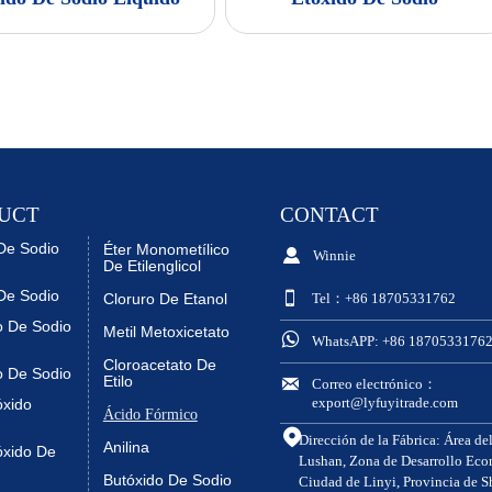
UCT
CONTACT
De Sodio
Éter Monometílico

Winnie
De Etilenglicol
De Sodio

Cloruro De Etanol
Tel：+86 18705331762
o De Sodio
Metil Metoxicetato

WhatsAPP: +86 1870533176
Cloroacetato De
o De Sodio
Etilo

Correo electrónico：
export@lyfuyitrade.com
óxido
Ácido Fórmico

Dirección de la Fábrica: Área de
Anilina
óxido De
Lushan, Zona de Desarrollo Eco
Butóxido De Sodio
Ciudad de Linyi, Provincia de 