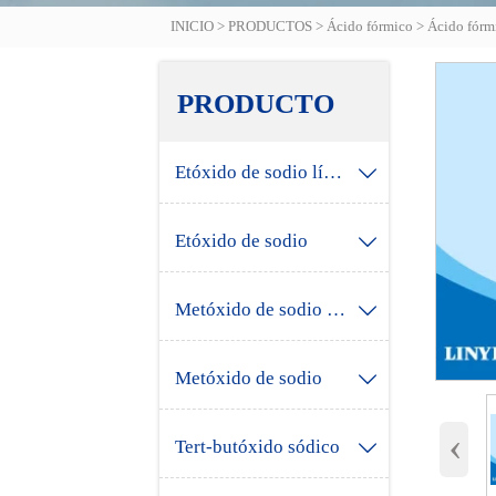
INICIO
>
PRODUCTOS
>
Ácido fórmico
>
Ácido fórm
PRODUCTO
Etóxido de sodio líquido

Etóxido de sodio

Metóxido de sodio líquido

Metóxido de sodio

‹
Tert-butóxido sódico
