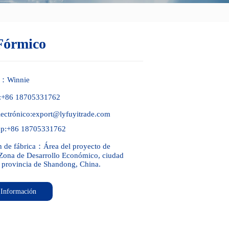
Fórmico
o：Winnie
o:+86 18705331762
lectrónico:export@lyfuyitrade.com
p:+86 18705331762
n de fábrica：Área del proyecto de 
Zona de Desarrollo Económico, ciudad 
, provincia de Shandong, China.
r Información