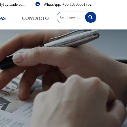

lyfuyitrade.com
WhatsApp: +86 18705331762

AS
CONTACTO