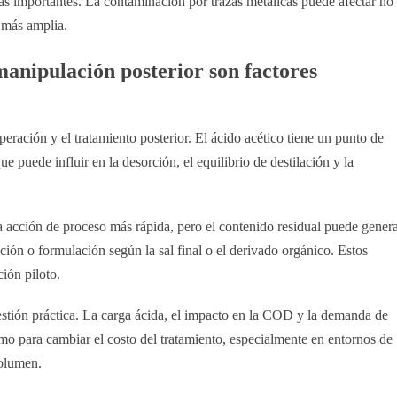
s importantes. La contaminación por trazas metálicas puede afectar no
s más amplia.
 manipulación posterior son factores
peración y el tratamiento posterior. El ácido acético tiene un punto de
ue puede influir en la desorción, el equilibrio de destilación y la
 acción de proceso más rápida, pero el contenido residual puede gener
ción o formulación según la sal final o el derivado orgánico. Estos
ión piloto.
uestión práctica. La carga ácida, el impacto en la COD y la demanda de
omo para cambiar el costo del tratamiento, especialmente en entornos de
volumen.