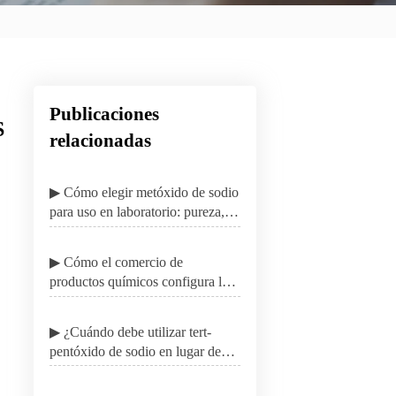
Publicaciones
S
relacionadas
▶ Cómo elegir metóxido de sodio
para uso en laboratorio: pureza,
envasado y seguridad
▶ Cómo el comercio de
productos químicos configura los
precios, los plazos de entrega y
las opciones de abastecimiento
▶ ¿Cuándo debe utilizar tert-
global
pentóxido de sodio en lugar de
otros alcóxidos?